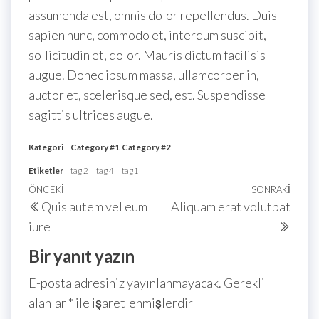
assumenda est, omnis dolor repellendus. Duis
sapien nunc, commodo et, interdum suscipit,
sollicitudin et, dolor. Mauris dictum facilisis
augue. Donec ipsum massa, ullamcorper in,
auctor et, scelerisque sed, est. Suspendisse
sagittis ultrices augue.
Kategori
Category #1
Category #2
Etiketler
tag 2
tag 4
tag1
Yazı
Önceki
ÖNCEKI
SONRAKI
Sonra
Quis autem vel eum
Aliquam erat volutpat
gezinmesi
Yazı
Yazı
iure
Bir yanıt yazın
E-posta adresiniz yayınlanmayacak.
Gerekli
alanlar
*
ile işaretlenmişlerdir