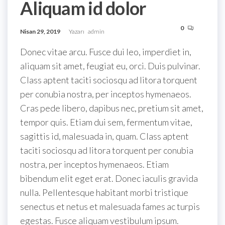
Aliquam id dolor
0
Nisan 29, 2019
Yazarı
admin
Donec vitae arcu. Fusce dui leo, imperdiet in,
aliquam sit amet, feugiat eu, orci. Duis pulvinar.
Class aptent taciti sociosqu ad litora torquent
per conubia nostra, per inceptos hymenaeos.
Cras pede libero, dapibus nec, pretium sit amet,
tempor quis. Etiam dui sem, fermentum vitae,
sagittis id, malesuada in, quam. Class aptent
taciti sociosqu ad litora torquent per conubia
nostra, per inceptos hymenaeos. Etiam
bibendum elit eget erat. Donec iaculis gravida
nulla. Pellentesque habitant morbi tristique
senectus et netus et malesuada fames ac turpis
egestas. Fusce aliquam vestibulum ipsum.