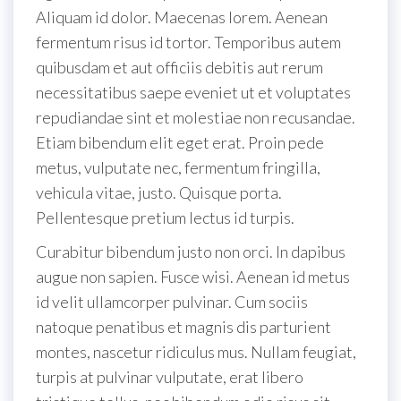
Aliquam id dolor. Maecenas lorem. Aenean
fermentum risus id tortor. Temporibus autem
quibusdam et aut officiis debitis aut rerum
necessitatibus saepe eveniet ut et voluptates
repudiandae sint et molestiae non recusandae.
Etiam bibendum elit eget erat. Proin pede
metus, vulputate nec, fermentum fringilla,
vehicula vitae, justo. Quisque porta.
Pellentesque pretium lectus id turpis.
Curabitur bibendum justo non orci. In dapibus
augue non sapien. Fusce wisi. Aenean id metus
id velit ullamcorper pulvinar. Cum sociis
natoque penatibus et magnis dis parturient
montes, nascetur ridiculus mus. Nullam feugiat,
turpis at pulvinar vulputate, erat libero